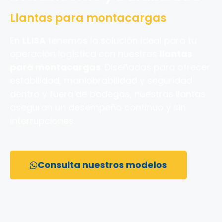
Llantas para montacargas
En
LLISA
tenemos la solución ideal para tu
operación logística con nuestras
llantas
para montacargas
. Diseñadas para ofrecer
estabilidad, maniobrabilidad y seguridad
dentro y fuera de bodegas, nuestras llantas
aseguran un desempeño continuo y sin
interrupciones.
Consulta nuestros modelos